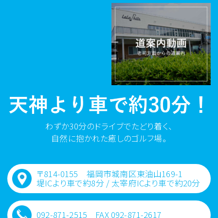
わずか30分のドライブでたどり着く、
自然に抱かれた癒しのゴルフ場。
〒814-0155 福岡市城南区東油山169-1
堤ICより車で約8分 / 太宰府ICより車で約20​分
092-871-2515 FAX 092-871-2617