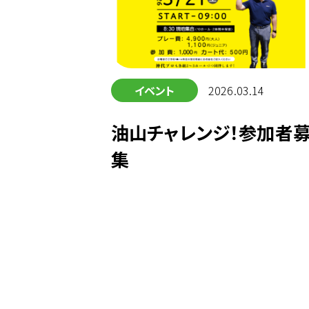
イベント
2026.03.14
油山チャレンジ！参加者
集
投
稿
の
ペ
ー